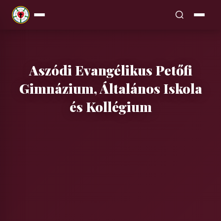
Főoldal
Aszódi Evangélikus Petőfi
Bemutatkozás
Gimnázium, Általános Iskola
Hivatalos
▾
és Kollégium
Adatok
Bejegyzések
▾
Elérhetőség
Általános iskola
Események
Küldetés
Gimnázium
Munkatársak
Evangélikus
EKréta
▾