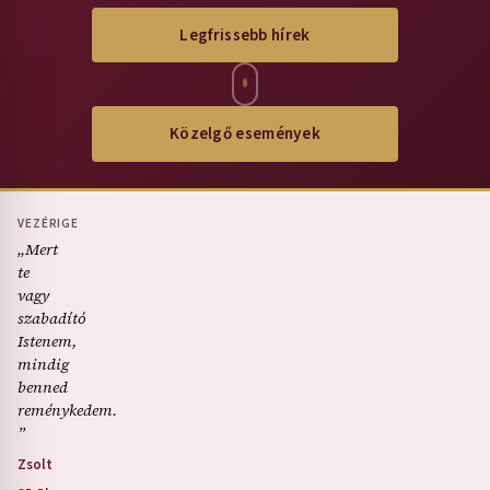
Legfrissebb hírek
Közelgő események
VEZÉRIGE
„Mert
te
vagy
szabadító
Istenem,
mindig
benned
reménykedem.
”
Zsolt