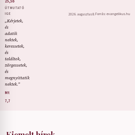
25,5b
ÚTMUTATÓ
IGE
Forrás: evangelikus.hu
2026. augusztus 8.
„Kérjetek,
és
adatik
nektek,
keressetek,
és
találtok,
zörgessetek,
és
megnyittatik
nektek.”
Mt
7,7
Kiemelt hírek