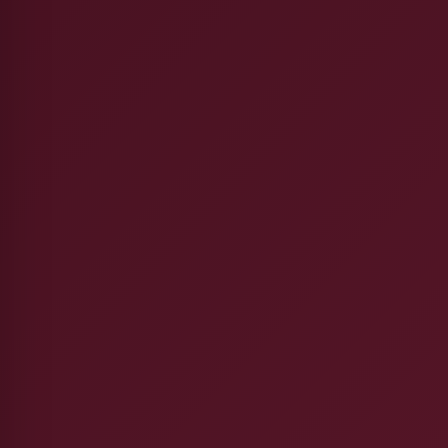
Mindenkinek
Szülőknek, diákoknak
Felvételizőknek
Kollégium
Tanároknak
Kapcsolat