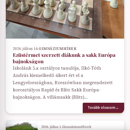
2026. július 16.
GIMNÁZIUM
HÍREK
Ezüstérmet szerzett diákunk a sakk Európa
bajnokságon
Iskolánk 5.a osztályos tanulója, Ilkó-Tóth
András kiemelkedő sikert ért el a
Lengyelországban, Rzeszówban megrendezett
korosztályos Rapid és Blitz Sakk Európa-
bajnokságon. A villámsakk (Blitz)…
Tovább olvasom
→
2026. július 1.
Gimnázium
Hírek